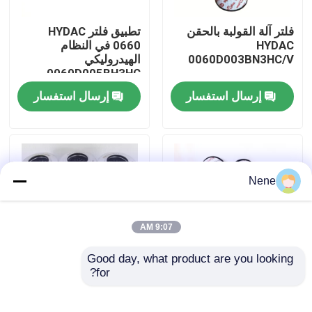
فلتر آلة القولبة بالحقن
تطبيق فلتر HYDAC
حولنا
HYDAC
0660 في النظام
0060D003BN3HC/V
الهيدروليكي
0060D005BH3HC
جولة في المصنع
إرسال استفسار
إرسال استفسار
مراقبة الجودة
اتصل بنا
Nene
أخبار
9:07 AM
Good day, what product are you looking 
اطلب اقتباس
for?
HYDAC 0660 مزود
HYDAC
المرشح
0060D005BN3HC فلتر
0060D005BH3HC/V
الضغط للمحطة
أدوات الأنبوب النيوماتيكية