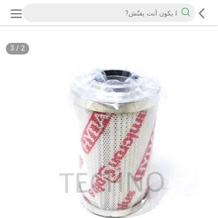
3
/
2