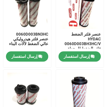
عنصر فلتر الضغط
0060D003BN3HC
HYDAC
عنصر فلتر هيدروليكي
0060D003BH3HC/V
عالي الضغط لآلات البناء
فلتر الضغط للمحطة
الهيدروليكية
إرسال استفسار
إرسال استفسار
المنزل
المنتجات
فيديوهات