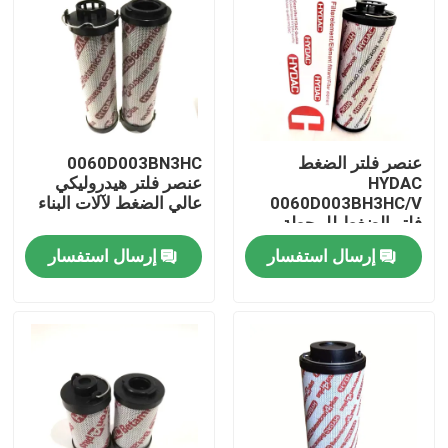
عنصر فلتر الضغط
0060D003BN3HC
HYDAC
عنصر فلتر هيدروليكي
0060D003BH3HC/V
عالي الضغط لآلات البناء
فلتر الضغط للمحطة
الهيدروليكية
إرسال استفسار
إرسال استفسار
المنزل
المنتجات
فيديوهات