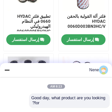
حولنا
فلتر آلة القولبة بالحقن
تطبيق فلتر HYDAC
HYDAC
0660 في النظام
0060D003BN3HC/V
الهيدروليكي
جولة في المصنع
0060D005BH3HC
إرسال استفسار
إرسال استفسار
مراقبة الجودة
اتصل بنا
Nene
أخبار
8:13 AM
اطلب اقتباس
Good day, what product are you looking 
for?
HYDAC 0660 مزود
HYDAC
المرشح
0060D005BN3HC فلتر
أدوات الأنبوب النيوماتيكية