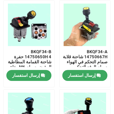
BKQF34-B
BKQF34-A
14750667H شاحنة قلابة
14750650H 4 حفرة
صمام التحكم في الهواء
شاحنة القمامة المطاطية
صمام الرفع التحكم
المقبض صمام M6 مغلق
اليدوي صمام السيارة
صمام التحكم الهيدروليكي
إرسال استفسار
إرسال استفسار
شاحنة القمامة
المنزل
المنتجات
فيديوهات