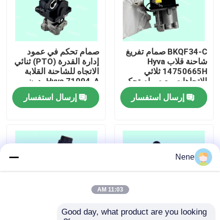
حولنا
BKQF34-C صمام تفريغ
صمام تحكم في عمود
جولة في المصنع
شاحنة قلاب Hyva
إدارة القدرة (PTO) ثنائي
14750665H ثلاثي
الاتجاه للشاحنة القلابة
الاتجاهات مع صمام تحكم
Hyva 71094-A بدون
مراقبة الجودة
PTO
مؤشر
إرسال استفسار
إرسال استفسار
اتصل بنا
أخبار
Nene
اطلب اقتباس
11:03 AM
Good day, what product are you looking 
أدوات الأنبوب النيوماتيكية