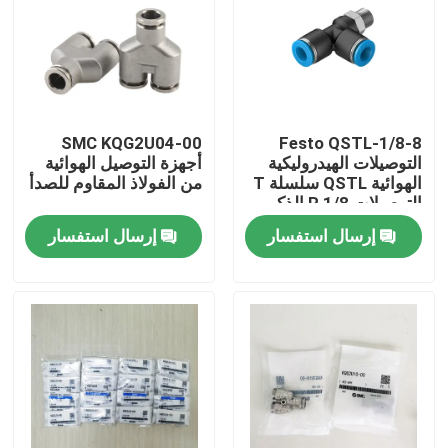
SMC KQG2U04-00
Festo QSTL-1/8-8
التوصيلات الهيدروليكية
أجهزة التوصيل الهوائية
الهوائية QSTL سلسلة T
من الفولاذ المقاوم للصدأ
التوصيلات R 1/8 الذكور
إلى 8 مم
إرسال استفسار
إرسال استفسار
المنزل
المنتجات
فيديوهات