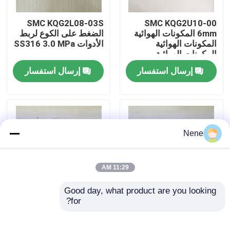
SMC KQG2L08-03S
SMC KQG2U10-00
حولنا
6mm المكونات الهوائية
الضغط على الكوع لربط
المكونات الهوائية
الأدوات SS316 3.0 MPa
المكونات الهوائية
جولة في المصنع
المكونات الهوائية
إرسال استفسار
إرسال استفسار
مراقبة الجودة
اتصل بنا
Nene
أخبار
11:29 AM
Good day, what product are you looking 
اطلب اقتباس
for?
SMC KQG2L10-04S
SMC الأصلي KQG2L10-
ضغط الكوع لربط الأدوات
03S الفولاذ المقاوم
SS316 3.0 MPa
للصدأ 316 مفصل الكوع
أدوات الأنبوب النيوماتيكية