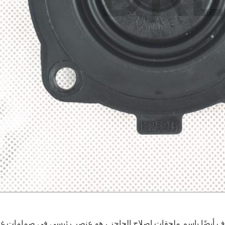
الحاجز ، المعروف أيضًا باسم ملحقات إصلاح الحاجز ، هو عنصر رئيسي في صما