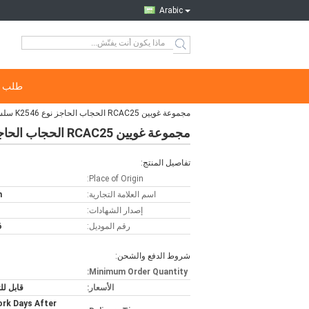
Arabic
طلب ا
مجموعة غويين RCAC25 الحجاب الحاجز نوع K2546 سلسلة T4 ، DD4 ، FS4 مواد النتريل
مجموعة غويين RCAC25 الحجاب الحاجز نوع K2546 سلسلة T4 ، DD4 ، FS4 مواد النتريل
تفاصيل المنتج:
Place of Origin:
اسم العلامة التجارية:
n
إصدار الشهادات:
رقم الموديل:
6
شروط الدفع والشحن:
Minimum Order Quantity:
الأسعار:
قابل ل
rk Days After