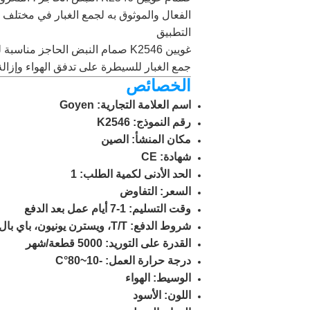
الفعال والموثوق به لجمع الغبار في مختلف ا
التطبيق
غويين K2546 صمام النبض الحاجز 
جمع الغبار للسيطرة على تدفق الهواء وإزالة
الخصائص
اسم العلامة التجارية: Goyen
رقم النموذج: K2546
مكان المنشأ: الصين
شهادة: CE
الحد الأدنى لكمية الطلب: 1
السعر: التفاوض
وقت التسليم: 1-7 أيام عمل بعد الدفع
شروط الدفع: T/T، ويسترن يونيون، باي بال
القدرة على التوريد: 5000 قطعة/شهر
درجة حرارة العمل: -10~80°C
الوسيط: الهواء
اللون: الأسود