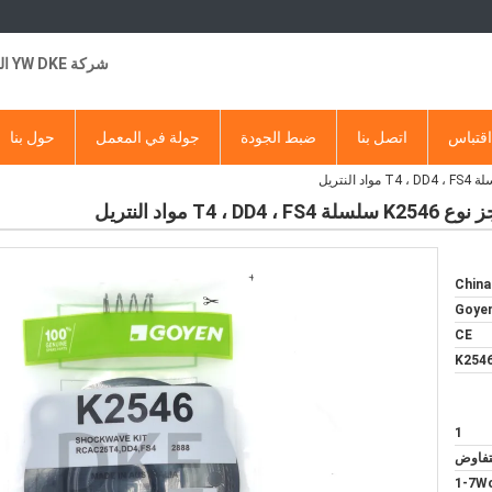
شركة YW DKE التجارية
قتباس
اتصل بنا
ضبط الجودة
جولة في المعمل
حول بنا
China
Goye
CE
K254
1
لتفاوض
1-7Wo