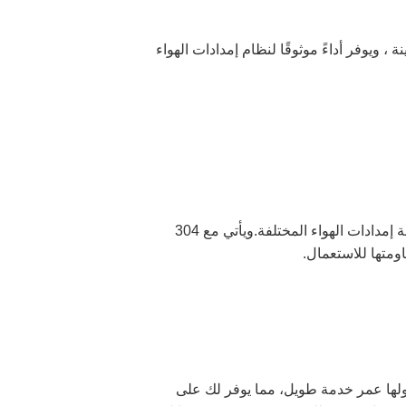
يوفر أداءً موثوقًا لنظام إمدادات الهواء
تم تصميم الحاجز الحاجز للصمام النبضي Goyen لتحمل ضغط العمل من 0.4 ~ 0.8 MPa ، مما يجعله مناسبًا لأنظمة إمدادات الهواء المختلفة.ويأتي مع 304
اومتها للاستعمال.
ولها عمر خدمة طويل، مما يوفر لك على