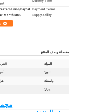
Delivery Time:
ent
Western Union,Paypal
Payment Terms:
5000 pieces/1Month
Supply Ability:
ات
مفصلة وصف المنتج
المواد:
النتري
اللون:
أسو
واسطة:
هوا
إبراز:
مجموعة