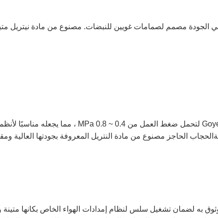
لجودة مصمم لصمامات غويين للنبضات. مصنوع من مادة نيتريل متينة ، و
انةالحجاب الحاجز مصنوع من مادة النتريل المعروفة بجودتها العالية ومق
ثوق به لضمان تشغيل سلس لنظام إمدادات الهواء الخاص بكانها متينة 