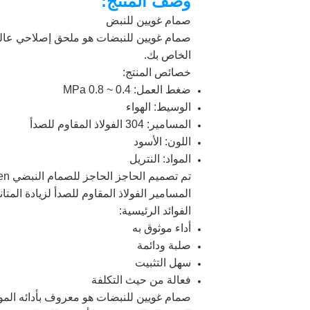
وصف المنتج:
صمام غويين للنبض
صمام غويين للنبضات هو ملحق إصلاحي عالي ا
الخاص بك.
خصائص المنتج:
ضغط العمل: 0.4 ~ 0.8 MPa
الوسيط: الهواء
المسامير: 304 الفولاذ المقاوم للصدأ
اللون: الأسود
المواد: النتريل
المسامير الفولاذ المقاوم للصدأ لزيادة المت
الفوائد الرئيسية:
أداء موثوق به
صلبة ودائمة
سهل التثبيت
فعالة من حيث التكلفة
صمام غويين للنبضات هو معروف بأدائه المو