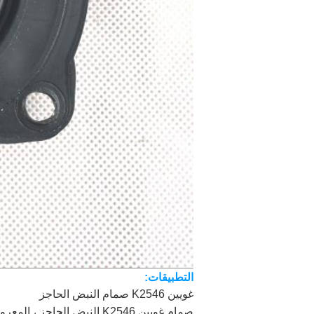
التطبيقات:
غويين K2546 صمام النبض الحاجز
صمام غويين K2546 النبض 