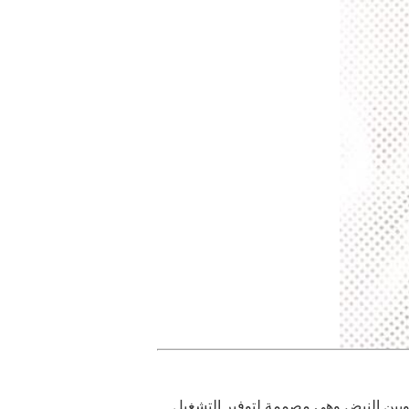
مات غويين النبض.وهي مصممة لتوفير التشغيل