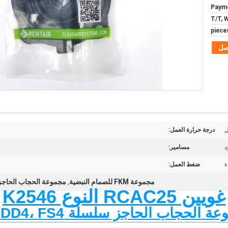
Paym
T/T, 
صل
ل
درجة حرارة العمل:
د
مسامير:
ء
ضغط العمل:
مجموعة FKM للصمام النبضية
مجموعة الحجاب الحاجز م
,
غويين RCAC25 النوع K2546
 الحجاب الحاجز سلسلة T4، DD4، FS4