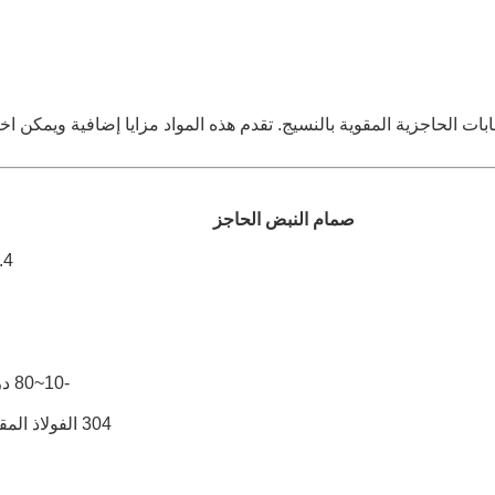
ة للحجابات الحاجزية المقوية بالنسيج. تقدم هذه المواد مزايا إضافية ويمكن ا
صمام النبض الحاجز
0.4~.8
-10~80 درجة مئوية
304 الفولاذ المقاوم للصدأ