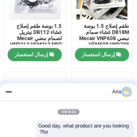
حولنا
طقم إصلاح 1.5 بوصة
1.5 بوصة طقم إصلاح
DB18M غشاء صمام
غشاء DB112 نيتريل
جولة في المصنع
نبضي Mecair VNP608
لصمام نبضي Mecair
VNP212 VEM212 NBR
VEM608 VNP708
VITON VNP312
VEM708
إرسال استفسار
إرسال استفسار
مراقبة الجودة
VEM312
اتصل بنا
Aria
أخبار
8:24 AM
اطلب اقتباس
Good day, what product are you looking 
for?
مجموعة إصلاح MECAIR
غشاء ميكير 2 بوصة
أدوات الأنبوب النيوماتيكية