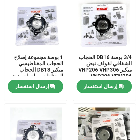
3/4 بوصة DB16 الحجاب
1 بوصة مجموعة إصلاح
الشفافي لفولف نبض
الحجاب المغناطيسي
ميكير VNP206 VNP306
ميكير DB18 الحجاب
VNP306 VEM306
المغناطيسي لفولف نبض
ميكير VNP208 VNP308
إرسال استفسار
إرسال استفسار
VEM208 VEM308
VNP408 VEM408
المنزل
المنتجات
فيديوهات