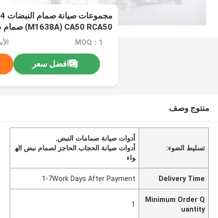
مجمو
(M1638A) CA50 RCA50 صمام طراز T Series
MOQ：1
الأ
افضل سعر
منتوج وصف
أدوات صيانة صمامات النبض
,
تسليط الضوء:
أدوات صيانة الحجاب الحاجز لصمام نبض اله
واء
1-7Work Days After Payment
Delivery Time
Minimum Order Q
1
uantity