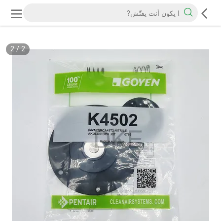
2
/
2