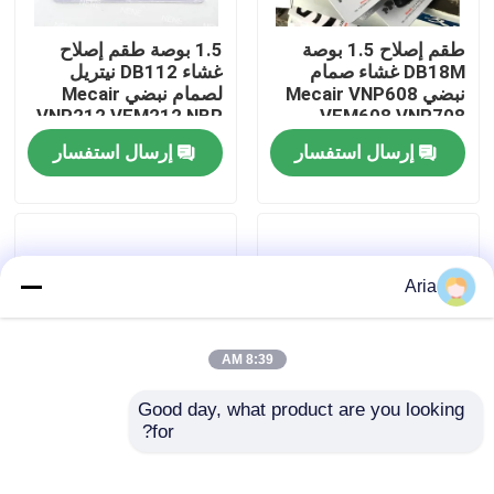
طقم إصلاح 1.5 بوصة
1.5 بوصة طقم إصلاح
حولنا
DB18M غشاء صمام
غشاء DB112 نيتريل
نبضي Mecair VNP608
لصمام نبضي Mecair
VNP212 VEM212 NBR
VEM608 VNP708
جولة في المصنع
VITON VNP312
VEM708
إرسال استفسار
إرسال استفسار
VEM312
مراقبة الجودة
اتصل بنا
Aria
أخبار
8:39 AM
Good day, what product are you looking 
اطلب اقتباس
for?
مجموعة إصلاح MECAIR
غشاء ميكير 2 بوصة
1 1/2 بوصة DB114
DB116 DB16 لصمام
DB16 الحجاب الحاجز
النبض ميكير VNP216
أدوات الأنبوب النيوماتيكية