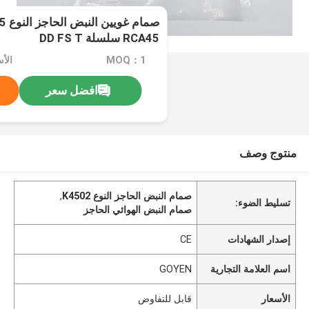
صما
RCA45 سلسلة DD FS T
MOQ：1
الأ
افضل سعر
منتوج وصف
صمام النبض الحاجز النوع K4502
,
تسليط الضوء:
صمام النبض الهوائي الحاجز
إصدار الشهادات
CE
اسم العلامة التجارية
GOYEN
الأسعار
قابل للتفاوض