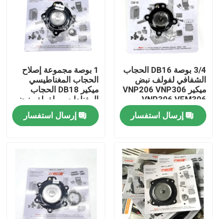
3/4 بوصة DB16 الحجاب
1 بوصة مجموعة إصلاح
الشفافي لفولف نبض
الحجاب المغناطيسي
ميكير VNP206 VNP306
ميكير DB18 الحجاب
VNP306 VEM306
المغناطيسي لفولف نبض
ميكير VNP208 VNP308
إرسال استفسار
إرسال استفسار
VEM208 VEM308
VNP408 VEM408
المنزل
المنتجات
فيديوهات