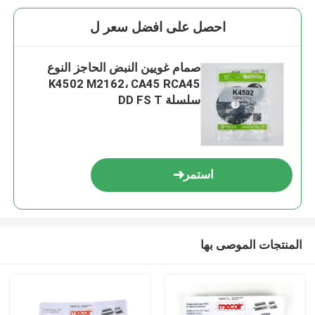
احصل على افضل سعر ل
صمام غويين النبض الحاجز النوع
K4502 M2162، CA45 RCA45
سلسلة DD FS T
استمر
المنتجات الموصى بها