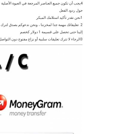
4يجب أن تكون جميع العناصر المرجعة في العبوة الأصلية ويجب أن تقدم لنا رقم تتبع الشحن، سبب العودة، ورقم طلبك.
حول ردود الفعل
1نحن نقدر تأكيد استلامك المبكر
إلينا حتى تحصل على قسيمة 1 دولار كخصم
3الرجاء لا تترك تعليقات سلبية أو نزاع مفتوح دون التواصل معنا. مهما كانت المشكلة التي تواجهها، سنبذل قصارى جهدنا لتوفير حل لك.الرجاء الاتصال بنا قبل ترك أي تعليقات سلبية أو محايدةشكراً على تفهمك