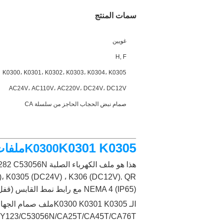
سمات المنتج
غويين
H, F
K0300، K0301، K0302، K0303، K0304، K0305
AC24V، AC110V، AC220V، DC24V، DC12V
صمام نبض الحجاب الحاجز من سلسلة CA
K0301 K0305
K0300
ملفات 
NEMA 4 (IP65) مع رابط نمط القابس (قفل سلك الحقل المدرجة مع المجموعة) يمكن استخدامه في أماكن خارجية أو رطبة.
الـ K0300 K0301 K0305
ملف صمام الجهاز 