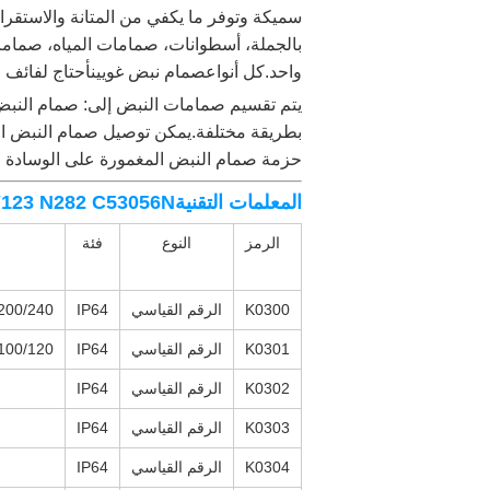
سميكة وتوفر ما يكفي من المتانة والاستقرار
بالجملة، أسطوانات، صمامات المياه، صمامات
واحد.
كل أنواع
صمام نبض غويين
أحتاج لفائف ا
يتم تقسيم صمامات النبض إلى: صمام النبض 
بطريقة مختلفة.يمكن توصيل صمام النبض الم
حزمة صمام النبض المغمورة على الوسادة ال
المعلمات التقنية
QR CY123 N282 C53056N الملفات الكهربائ
الرمز
النوع
فئة
K0300
الرقم القياسي
IP64
200/240 فولت 220 فولت AC 50/60 هر
K0301
الرقم القياسي
IP64
100/120 فولت 110 فولت AC 50/60 هر
K0302
الرقم القياسي
IP64
K0303
الرقم القياسي
IP64
K0304
الرقم القياسي
IP64