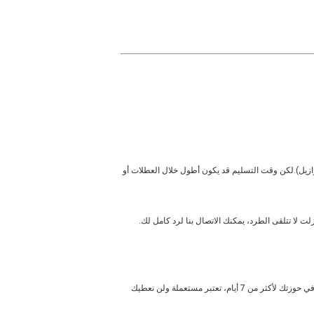
يم. وقت التسليم المقدر هو 15 ~ 45 يوما لمعظم البلدان (باستثناء البرازيل).لكن وقت التسليم قد يكون أطول خلال العطلات أو
3إذا كنت ترغب في إرجاع / تبادل المنتجات لأسباب شخصية ، فهي متاحة. لديك 7 أيام للاتصال بنا و 30 يومًا لإرجاعها من تاريخ استلامها.إذا كان هذا البند في حوزتك لأكثر من 7 أيام، تعتبر مستعملة ولن نعطيك