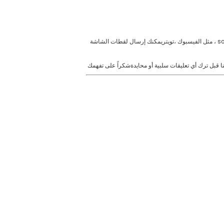
2. تعليقاتك مهمة جدا لمخزننا ، ونحن ندعوكم بصدق لترك تعليقات إيجابية (خمس نجوم) بالنسبة لنا. مرحبا بمشاركة منتجاتنا إلى الموقع الخاص بك solical ، مثل الفيسبوك ،تويتريمكنك إرسال لقطات الشاشة