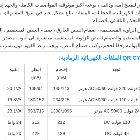
 للمنتج آمنة ودائمة ، نوعية أكثر موثوقية المواصفات الكاملة والجهد.إ
 الكهربائية، الحجابات، الملفات تباع بشكل جيد في سوق المستهلك، و
لتحكم التلقائي بالصمام
الزاوية المستقيمة ، صمام النبض الغارق ، صمام النبض المستقيم ، إ
ستقيم والصمام النبض الزاوية المستقيمة مباشرة إلى أنبوب مصدر الغ
هوائية وفقًا لحجم تركيب صمام النبض ، ويجب ربط القيود دون تسرب ا
ية الرمادية:
الجهد
إقتحام
انتظر
القوة
(mA)
(mA)
تز
148/143
105/94
23.1VA
تز
234/225
180/152
19.8VA
24 فولت AC 50/60 هرتز
1338/1096
963/716
23.1VA
110 فولت DC
212
212
24 واط
48 فولت DC
429
429
20 واط