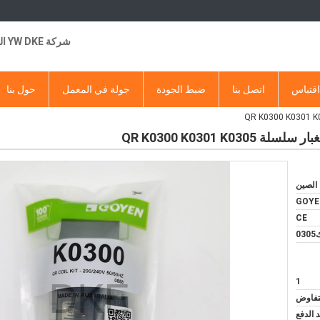
شركة YW DKE التجارية
قتباس
اتصل بنا
ضبط الجودة
جولة في المعمل
حول بنا
QR K0300 K0301 K
الصين
GOYE
CE
1
لتفاوض