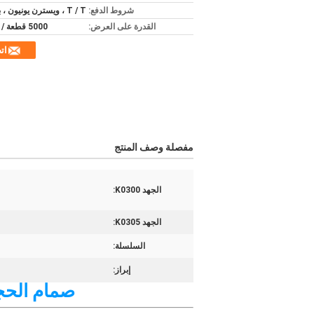
شروط الدفع:
T / T ، ويسترن يونيون ، باي بال
القدرة على العرض:
5000 قطعة / 1 شهر
ات
مفصلة وصف المنتج
الجهد K0300:
الجهد K0305:
السلسلة:
إبراز:
صمام الحجاب الح