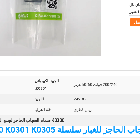
صل
الجهد الكهربائي
200/240 فولت 50/60 هرتز
K0301:
24VDC
اللون:
ريال قطري
فئة العزل:
K0300 صمام الحجاب الحاجز لجمع الغبار
اجز للغبار سلسلة QR K0300 K0301 K0305