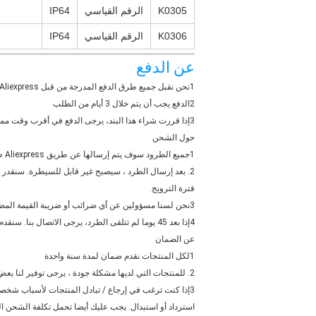
K0305
الرقم القياسي
IP64
K0306
الرقم القياسي
IP64
عن الدفع
1نحن نقبل جميع طرق الدفع المدرجة من قبل Aliexpress. انقر لرؤية المزيد.
2الدفع يجب أن يتم خلال 3 أيام من الطلب
3إذا قررت شراء هذا البند، يرجى الدفع في أقرب وقت ممكن، حتى نتمكن من ترتيب التسليم لك على الفور.
حول الشحن
1جميع الطرود سوف يتم إرسالها عن طريق Aliexpress طريقة الشحن الرسمية، وسوف تكون كلها قابلة للتعقب.
فترة الترويج.
3نحن لسنا مسؤولين عن أي ضرائب أو ضريبة القيمة المضافة على الجمارك في بلد المشتري.
4إذا بعد 45 يوما لم تتلقى الطرد، يرجى الاتصال بنا. سنقدم بحثا مع وكيل الشحن ومساعدة في تتبع المعلومات اللوجستية بالنسبة لك. إذا بعد 60 يوما،ما زلت لا تتلقى الطرد، يمكنك الاتصال بنا لرد كامل لك.
عن الضمان
1لكل المنتجات نقدم ضمان لمدة سنة واحدة
2. للمنتجات التي لديها مشكلة جودة ، يرجى توفير لنا بعض الصور أو الفيديو. سنناقش الحل بالنسبة لك.
استرداد أو استبدال. يجب عليك أيضا تحمل تكلفة الشحن الع