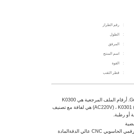
:
رقم الطراز
:
الطول
:
المرفق
:
اسم المنتج
:
القوة
:
قطر الثقب
هذا هو ملف الكهرباء الصلبة QR CY123 N282 C53056N مثبت على صمامات نبض الحاجز من سلسلة Goyen CA. أرقام الملف المرجعية هي K0300
(AC220V) ، K0301 (AC110V) ، K0302 (AC24V) ، K0303 (DC110V) ،K0304 (DC48V)، K0305 (DC24V) ، K306 (DC12V). QR هي لفافة مع تصنيف
بضية
N282/CY123/C53056N/CA25T/CA45T/CA76T،مصنوعة من سلك نحاس عالي الجودة ومصنوع من التحكم الرقمي الحاسوبي CNC عالي الدقةالمادة