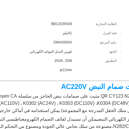
:
العلامة التجارية
BB12039508
:
فئة العزل
41ملم
:
رقم المرجع
DIN43650A
:
الجهد
غويين البديل الموليد الكهربائي
:
التطبيق
25VA، 20W
φ12mm
صمام النبض AC220V
الكهربائي النبض
يمكن أن تستبدل لفائف الصمام الكهرومغناطيسي الن