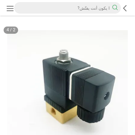
4
/
2