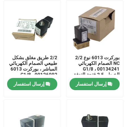
بوركرت 6013 نوع 2/2
2/2 طريق مغلق بشكل
NC الصمام الكهربائي
طبيعي الصمام الكهربائي
00134241 ، G1/8
المباشر ، بوركرت 6013
الخيط ، 2.5 فتحة التدفق
00126092 ، G1/8
، FKM الحجاب ، بيت
الخيوط ، 3.0mm فتحة ،
إرسال استفسار
إرسال استفسار
النحاس ، 24V AC ، ضغط
جسم النحاس ، FKM
المنزل
العمل 0 ~ 16bar
الختم ، 24VAC 8W ، 0-
10bar
المنتجات
فيديوهات