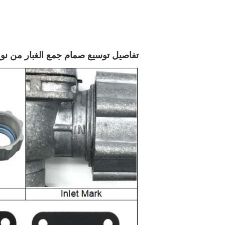
تفاصيل توسيع صمام جمع الغبار من نوع CA25DD Goyen