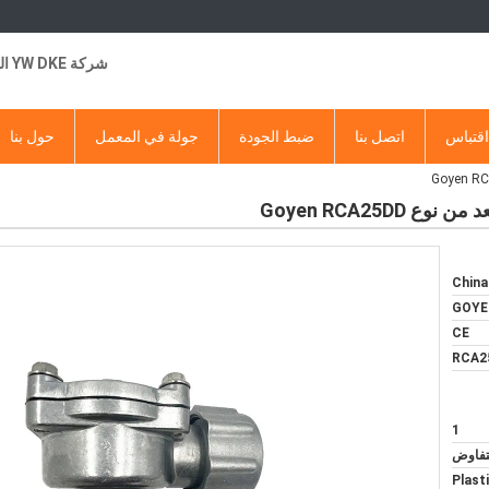
شركة YW DKE التجارية
قتباس
اتصل بنا
ضبط الجودة
جولة في المعمل
حول بنا
Goyen RCA25D
China
GOYE
CE
RCA2
1
لتفاوض
Plast