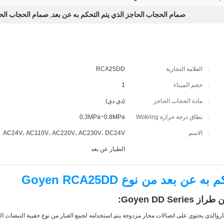
صمام الحجاب الحاجز الذي يتم التحكم به عن بعد
صمام الحجاب الحا
,
:
العلامة التجارية
RCA25DD
:
حجم الميناء
1
:
مادة الحجاب الحاجز
(دي دي)
:
نطاق درجة حرارة Wokring
0.3MPa~0.8MPa
:
الاسم
AC24V، AC110V، AC220V، AC230V، DC24V
الطيار عن بعد
بعد من نوع Goyen RCA25DD
Goyen DD :
ر
والذي يحتوي على اتصالات محار مزدوجة يتم استخدامه لجمع الغبار من نوع حقيبة النبضات ا