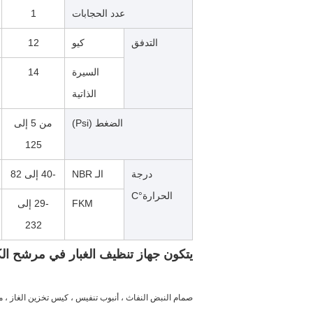
عدد الحجابات
1
التدفق
كيو
12
السيرة
14
الذاتية
الضغط (Psi)
من 5 إلى
125
درجة
الـ NBR
-40 إلى 82
الحرارة°C
FKM
-29 إلى
232
يتكون جهاز تنظيف الغبار في مرشح ا
صمام النبض النفاث ، أنبوب تنفيس ، كيس تخزين الغاز ، م