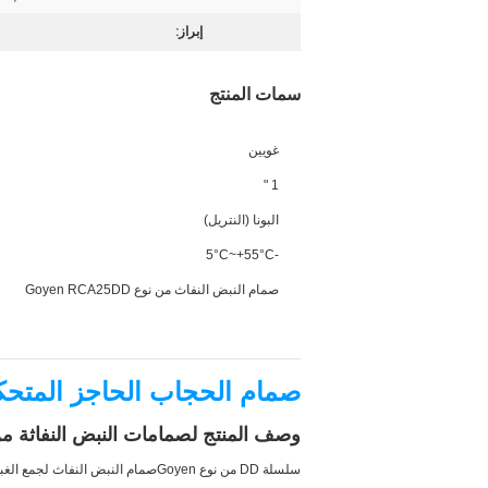
إبراز:
سمات المنتج
غويين
1 "
البونا (النتريل)
-5°C~+55°C
صمام النبض النفاث من نوع Goyen RCA25DD
صمام الحجاب الحاجز المتحكم به عن 
وصف المنتج لصمامات النبض النفاثة من طراز Series
سلسلة DD من نوع Goyen
صمام النبض النفاث لجمع الغبا