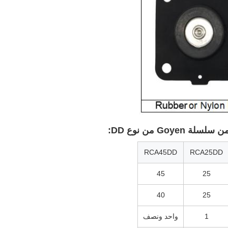
Goy من نوع DD:
RCA45DD
RCA25DD
45
25
40
25
1
واحد ونصف