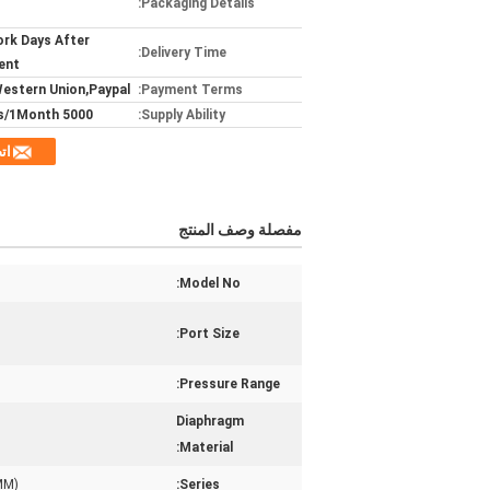
Packaging Details:
rk Days After
Delivery Time:
ent
Western Union,Paypal
Payment Terms:
5000 pieces/1Month
Supply Ability:
ات
مفصلة وصف المنتج
Model No:
Port Size:
Pressure Range:
Diaphragm
Material:
MM)
Series: