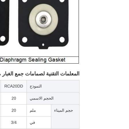
المعلمات التقنية لصمامات جمع الغبار من سلسلة en
النموذج
RCA20DD
الحجم الاسمي
20
حجم الميناء
ملم
20
في
3/4