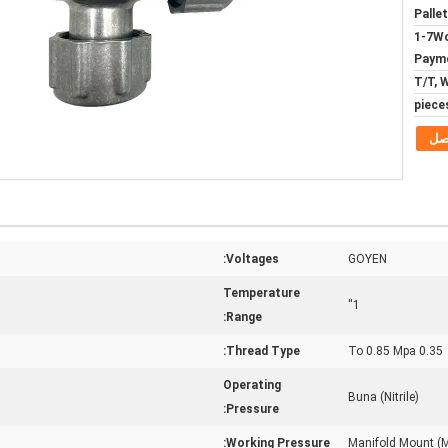
Pallet
1-7Wo
Paym
T/T, 
صل
Voltages:
GOYEN
Temperature
1''
Range:
Thread Type:
0.35 To 0.85 Mpa
Operating
Buna (Nitrile)
Pressure:
Working Pressure:
Manifold Mount (