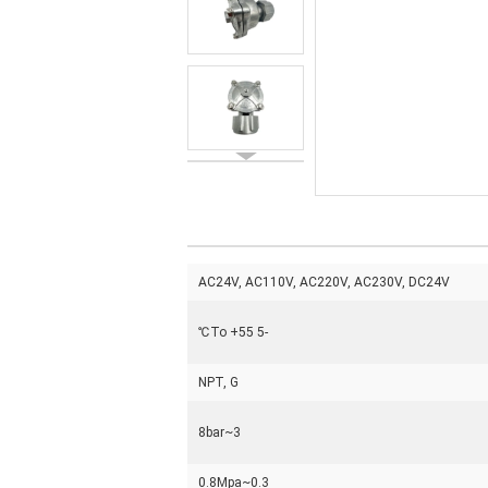
AC24V, AC110V, AC220V, AC230V, DC24V
-5 To +55℃
NPT, G
3~8bar
0.3~0.8Mpa