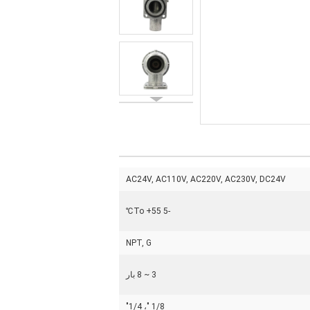
AC24V, AC110V, AC220V, AC230V, DC24V
-5 To +55℃
NPT, G
3 ~ 8 بار
1/8 "، 1/4"