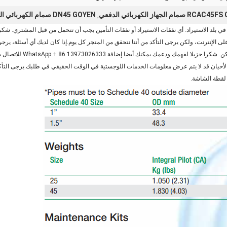
صمام الجهاز الكهربائي الدفعي
DN45 GOYEN صمام الكهربائي الضغطي
,
في بلد الاستيراد. أي نفقات الاستيراد أو نفقات التأمين يجب أن تتحمل من قبل المشتري. شك
على الإنترنت، ولكن يرجى التأكد من أننا نتحقق من المتجر كل يوم.إذا كان لديك أي أسئلة، 
قمت بوضع طلب، ونحن سوف شح
الجوي للشركة الصينية أو EMS، في بعض الأحيان قد لا يتم عرض معلومات الخدمات اللوجستية في الوقت الحقيقي في طلب
 لقطة الشاشة.