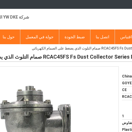
شركة YW DKE التجارية
قتباس
اتصل بنا
ضبط الجودة
جولة في المعمل
حول بنا
لذي يضغط على الصمام الكهربائي
RCAC45FS Fs  صمام التلوث الذي يضغط على الصمام الكهربائي
China
GOYE
CE
RCAC
1
لتفاوض
Plast