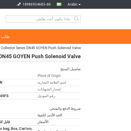
86--18986934683
Arabic
طلب ا
RCAC45FS Fs Dust Collector Series DN45 GOYEN Push Solenoid Valve صمام التلوث ا
Dust Collector Series DN45 GOYEN Push Solenoid Valve
تفاصيل المنتج:
Place of Origin:
اسم العلامة التجارية:
N
إصدار الشهادات:
رقم الموديل:
45FS
شروط الدفع والشحن:
الحد الأدنى لكمية:
الأسعار:
قابل ل
ic bag, Box, Carton,