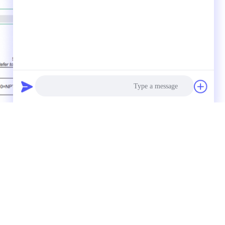
Photo
Video Call
Audio Call