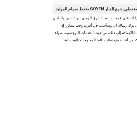
جمع الغبار GOYEN ضغط صمام الموليد
,
را لك على فهمك.بسبب الفرق الزمني بين الصين والبلدان
يرجى ترك رسالة لي وسأجيب في أقرب وقت ممكن. إذا
نها في أقرب وقت ممكن. شكرا جزيلا لفهمك ودعمك.يمكنك أيضا إضافة WhatsApp + 86 13973026333 للاتصال بنابالإضافة إلى ذلك، من حيث الخدمات اللوجستية، سواء
ك.يرجى التأكد من أننا سوف نطلب دائما المعلومات اللوجستية