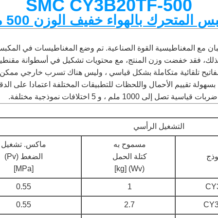
SMC CY3B20TF-500
متحرك بالهواء خفيف الوزن 500 ملم 20 ملم
صميم أسطوانة SMC بدون قضبان مع المغناطيسية القوة الصناعية. تم وضع المغناطيسات ف
ة لذلك، فقد خفضت وزن المنتج، مع محتويات تشكيل في أسطوانة مقنطي
 بسهولة تقييم الأحمال واللحظات للتطبيقات المختلفة اعتمادا على الدقة
التشغيل الرأسي
مسموح به
ماكس. تشغيل
وذج
كتلة الحمل
الضغط (Pv)
[MPa]
(Wv) [kg]
0.55
1
CY
0.55
2.7
CY3