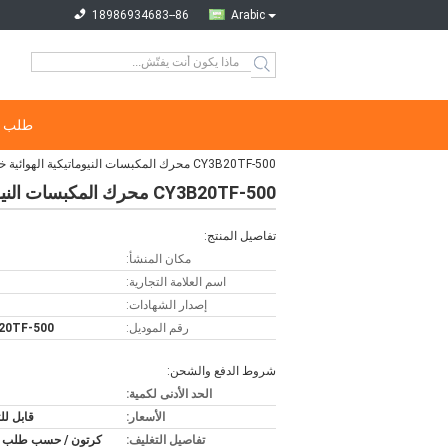
86--18986934683
Arabic
طلب ا
CY3B20TF-500 محرك المكبسات النيوماتيكية الهوائية خفيفة الوزن 500mm 20mm
CY3B20TF-500 محرك المكبسات النيوماتيكية الهوائية خفيفة الوزن 500mm 20mm
تفاصيل المنتج:
مكان المنشأ:
اسم العلامة التجارية:
إصدار الشهادات:
رقم الموديل:
20TF-500
شروط الدفع والشحن:
الحد الأدنى لكمية:
الأسعار:
قابل ل
تفاصيل التغليف:
كرتون / حسب طلب ال