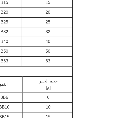
B15
15
B20
20
B25
25
B32
32
B40
40
B50
50
B63
63
حجم الحفر
النمو
[م]
3B6
6
3B10
10
3B15
15