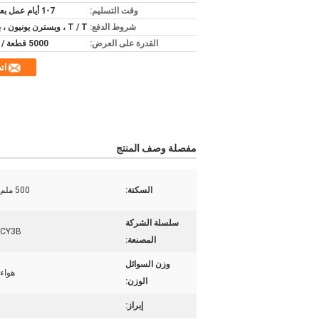
وقت التسليم:
1-7 أيام عمل بعد الدفع
شروط الدفع:
T / T ، ويسترن يونيون ، باي بال
القدرة على العرض:
5000 قطعة / 1 شهر
ات
مفصلة وصف المنتج
السكتة:
500 ملم
سلسلة الشركة
CY3B
المصنعة:
وزن السوائل
هواء
الوزن:
إبراز: