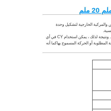
ي المكبس والمركبة الخارجية لتشكيل وحدة
سية.
سلسلة CY لديها مجموعة من المزايا ، مع مفاتيح تلقائية متكاملة بشكل قياسي ، وليس هناك تسرب خارجي ممكن. ونتيجة لذلك ، يمكن استخدام CY في أي
 المطلوبة أو الحركة المسموح بهاكما أنه