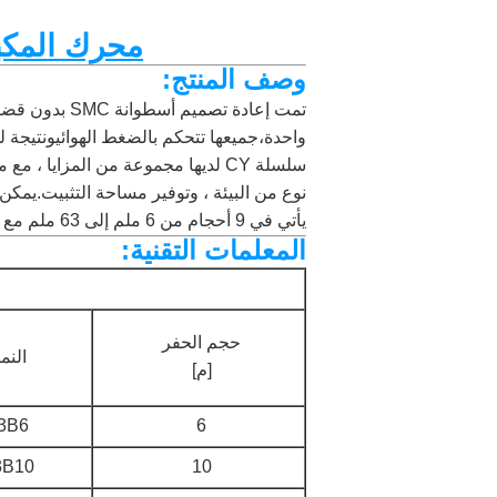
محرك المكبس ال
وصف المنتج:
تمت إعادة ت
واحدة،جميعها تتحكم بالضغط الهوائيونتيج
نوع من البيئة ، وتوفير مساحة التثبيت.يمكن
يأتي في 9 أحجام من 6 ملم إلى 63 ملم مع ضربات قياسية تصل إلى 1000 ملم ، و 5 اختلافات نموذجية مختلفة.
المعلمات التقنية:
حجم الحفر
النم
[م]
3B6
6
B10
10