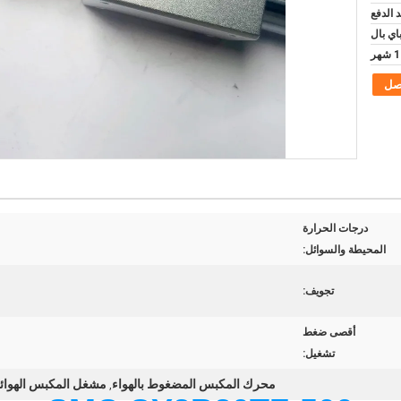
صل
درجات الحرارة
المحيطة والسوائل:
تجويف:
أقصى ضغط
تشغيل:
محرك المكبس المضغوط بالهواء
مشغل المكبس الهوائي 500 
,