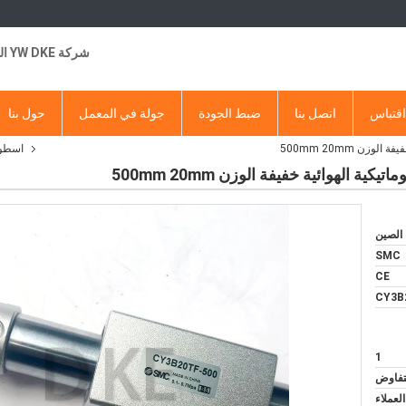
شركة YW DKE التجارية
قتباس
اتصل بنا
ضبط الجودة
جولة في المعمل
حول بنا
اسطوا
الصين
SMC
CE
CY3B
1
لتفاوض
عملاء