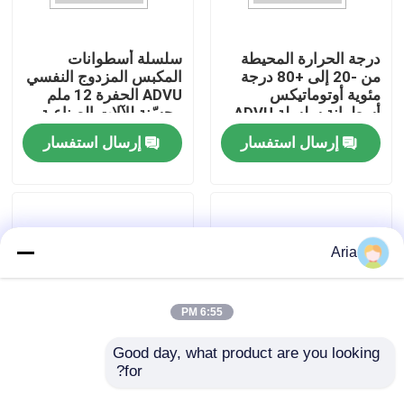
حولنا
درجة الحرارة المحيطة
سلسلة أسطوانات
من -20 إلى +80 درجة
المكبس المزدوج النفسي
مئوية أوتوماتيكس
ADVU الحفرة 12 ملم
جولة في المصنع
أسطوانة سلسلة ADVU
محسّنة للآلات الصناعية
المحركات الهوائية
وأتمتة العمليات
إرسال استفسار
إرسال استفسار
المصممة لعمليات
مراقبة الجودة
الأوتوماتيك
اتصل بنا
Aria
أخبار
6:55 PM
اطلب اقتباس
Good day, what product are you looking 
for?
أجهزة التشغيل الهوائي
سلسلة أسطوانات
ISO 6432 ذات الأدوار
مضغوطة التجويف مقاس
أدوات الأنبوب النيوماتيكية