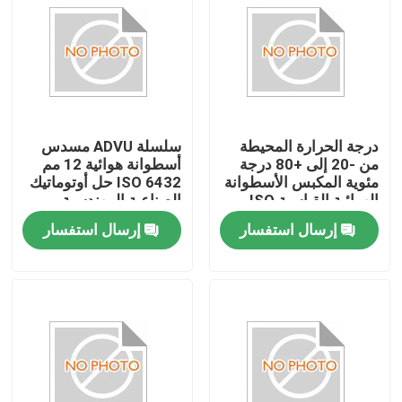
درجة الحرارة المحيطة
سلسلة ADVU مسدس
من -20 إلى +80 درجة
أسطوانة هوائية 12 مم
مئوية المكبس الأسطوانة
ISO 6432 حل أوتوماتيك
الهوائية القياسية ISO
الصناعية المهندسية
6432 جهاز هوائي مزدوج
الدقيقة القياسية
إرسال استفسار
إرسال استفسار
التأثير للآلات
المنزل
المنتجات
فيديوهات