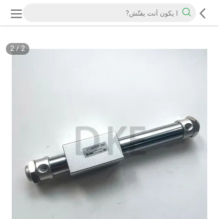
2
/
2