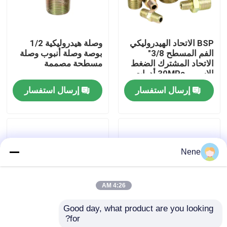
حولنا
BSP الاتحاد الهيدروليكي
وصلة هيدروليكية 1/2
الفم المسطح 3/8"
بوصة وصلة أنبوب وصلة
جولة في المصنع
الاتحاد المشترك الضغط
مسطحة مصممة
الاسمي 30MPa أدوات
الأنابيب الهوائية
إرسال استفسار
إرسال استفسار
مراقبة الجودة
اتصل بنا
Nene
أخبار
4:26 AM
اطلب اقتباس
Good day, what product are you looking 
for?
وصلات أنابيب هوائية
التوصيلات الهوائية 1 1/4
أدوات الأنبوب النيوماتيكية