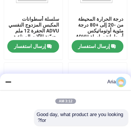
حولنا
درجة الحرارة المحيطة
سلسلة أسطوانات
من -20 إلى +80 درجة
المكبس المزدوج النفسي
مئوية أوتوماتيكس
ADVU الحفرة 12 ملم
جولة في المصنع
أسطوانة سلسلة ADVU
محسّنة للآلات الصناعية
المحركات الهوائية
وأتمتة العمليات
إرسال استفسار
إرسال استفسار
المصممة لعمليات
مراقبة الجودة
الأوتوماتيك
اتصل بنا
Aria
أخبار
3:12 AM
اطلب اقتباس
Good day, what product are you looking 
for?
أجهزة التشغيل الهوائي
سلسلة أسطوانات
ISO 6432 ذات الأدوار
مضغوطة التجويف مقاس
أدوات الأنبوب النيوماتيكية