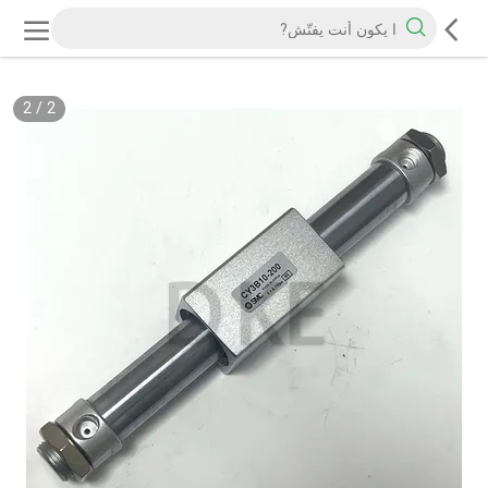
2
/
2