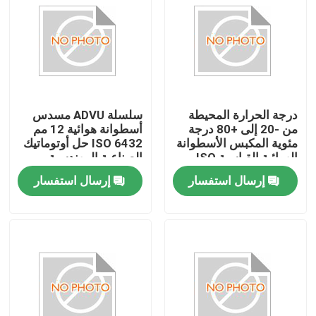
درجة الحرارة المحيطة
سلسلة ADVU مسدس
من -20 إلى +80 درجة
أسطوانة هوائية 12 مم
مئوية المكبس الأسطوانة
ISO 6432 حل أوتوماتيك
الهوائية القياسية ISO
الصناعية المهندسية
6432 جهاز هوائي مزدوج
الدقيقة القياسية
إرسال استفسار
إرسال استفسار
التأثير للآلات
المنزل
المنتجات
فيديوهات