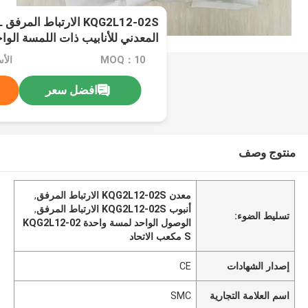
المعدني للأنابيب ذات اللمسة الوا
MOQ：10
الأ
افضل سعر
منتوج وصف
معدن KQG2L12-02S الارتباط المرفق
,
أنبوب KQG2L12-02S الارتباط المرفق
,
تسليط الضوء:
الوصول الواحد لمسة واحدة KQG2L12-02
S مكعب الاتحاد
إصدار الشهادات
CE
اسم العلامة التجارية
SMC