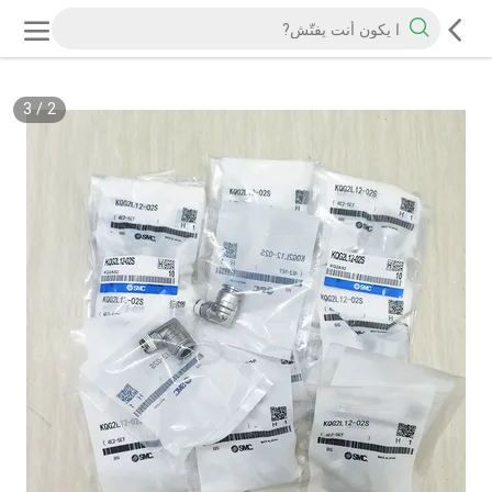
3
/
2