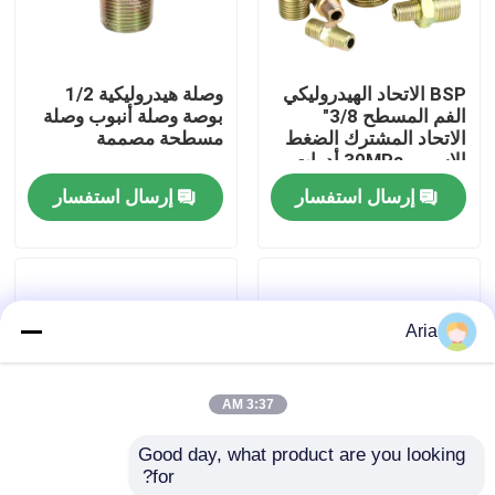
حولنا
BSP الاتحاد الهيدروليكي
وصلة هيدروليكية 1/2
الفم المسطح 3/8"
بوصة وصلة أنبوب وصلة
جولة في المصنع
الاتحاد المشترك الضغط
مسطحة مصممة
الاسمي 30MPa أدوات
الأنابيب الهوائية
إرسال استفسار
إرسال استفسار
مراقبة الجودة
اتصل بنا
Aria
أخبار
3:37 AM
اطلب اقتباس
Good day, what product are you looking 
for?
وصلات أنابيب هوائية
التوصيلات الهوائية 1 1/4
أدوات الأنبوب النيوماتيكية